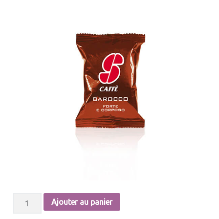
QUANTITÉ DE ESSSE CAFFÈ- CAPSULE BAROCCO - FORT ET CORSÉ (50 PCS)
Ajouter au panier