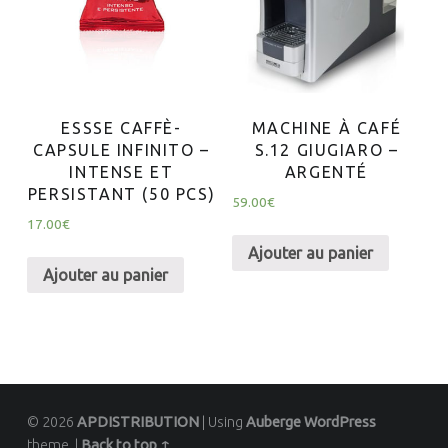
ESSSE CAFFÈ-
MACHINE À CAFÉ
CAPSULE INFINITO –
S.12 GIUGIARO –
INTENSE ET
ARGENTÉ
PERSISTANT (50 PCS)
59.00
€
17.00
€
Ajouter au panier
Ajouter au panier
© 2026
APDISTRIBUTION
|
Using
Auberge
WordPress
theme.
|
Back to top ↑